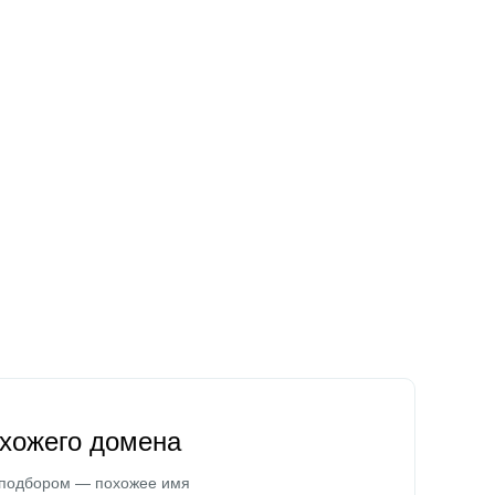
охожего домена
 подбором — похожее имя