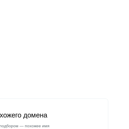
охожего домена
 подбором — похожее имя