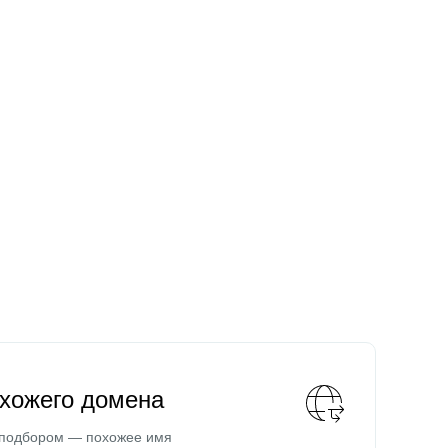
охожего домена
 подбором — похожее имя