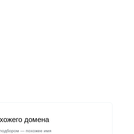
охожего домена
 подбором — похожее имя