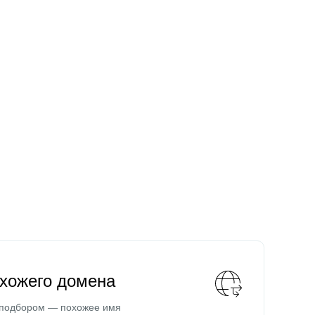
охожего домена
 подбором — похожее имя