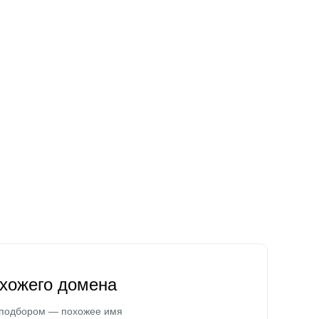
охожего домена
 подбором — похожее имя