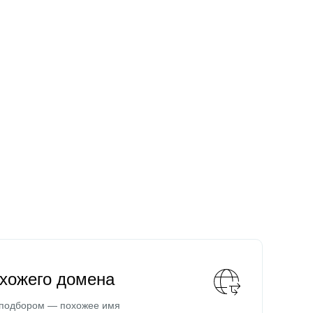
охожего домена
 подбором — похожее имя