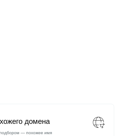
охожего домена
 подбором — похожее имя