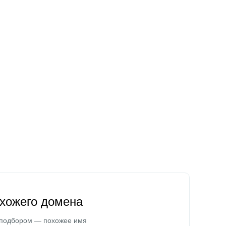
охожего домена
 подбором — похожее имя