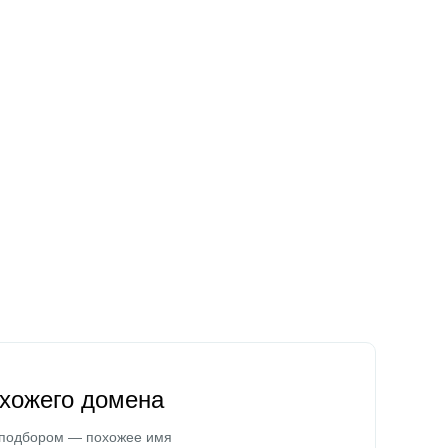
охожего домена
 подбором — похожее имя