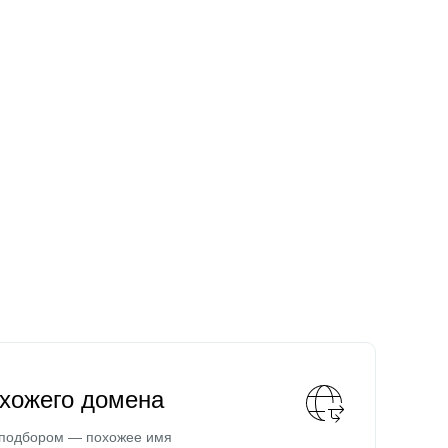
охожего домена
 подбором — похожее имя