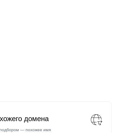
охожего домена
 подбором — похожее имя