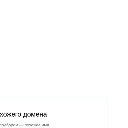
охожего домена
 подбором — похожее имя