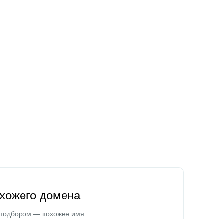
охожего домена
 подбором — похожее имя