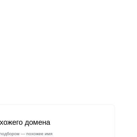
охожего домена
 подбором — похожее имя