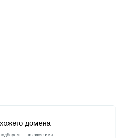
охожего домена
 подбором — похожее имя