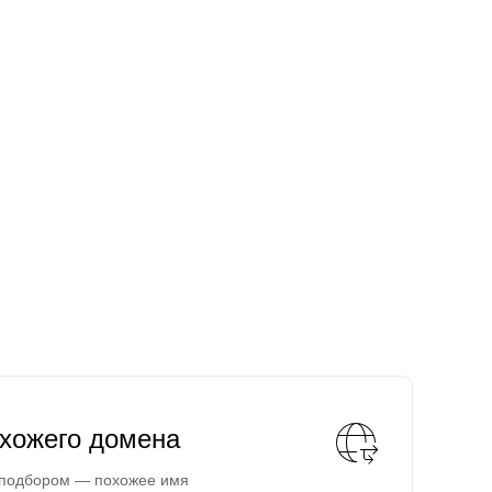
охожего домена
 подбором — похожее имя