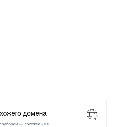
охожего домена
 подбором — похожее имя