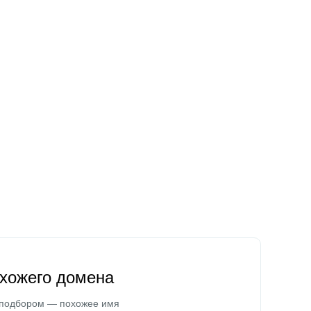
охожего домена
 подбором — похожее имя