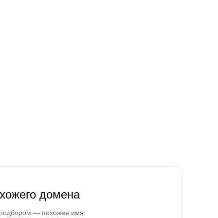
охожего домена
 подбором — похожее имя