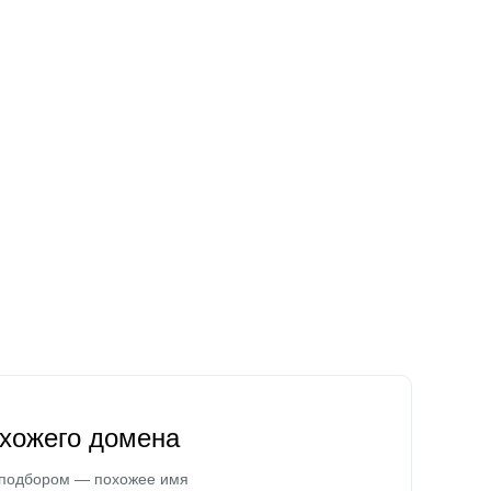
охожего домена
 подбором — похожее имя