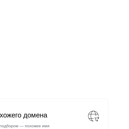
охожего домена
 подбором — похожее имя