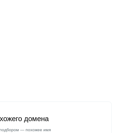
охожего домена
 подбором — похожее имя