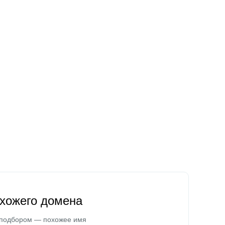
охожего домена
 подбором — похожее имя