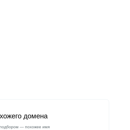
охожего домена
 подбором — похожее имя