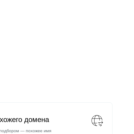
охожего домена
 подбором — похожее имя