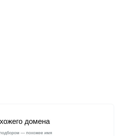
охожего домена
 подбором — похожее имя