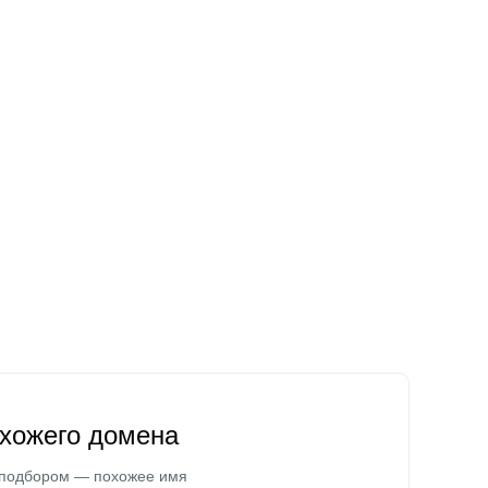
охожего домена
 подбором — похожее имя